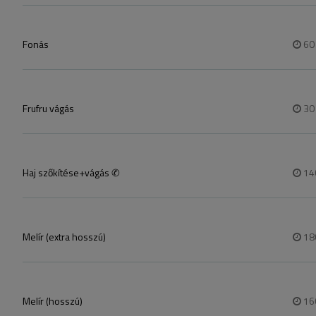
Fonás
6
Frufru vágás
3
Haj szőkítése+vágás ✆
14
Melír (extra hosszú)
18
Melír (hosszú)
16