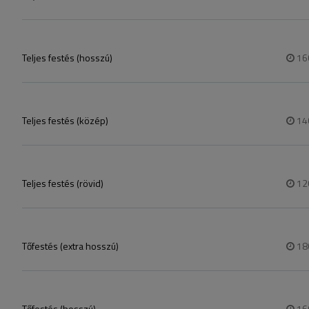
Teljes festés (hosszú)
16
Teljes festés (közép)
14
Teljes festés (rövid)
12
Tőfestés (extra hosszú)
18
Tőfestés (hosszú)
16