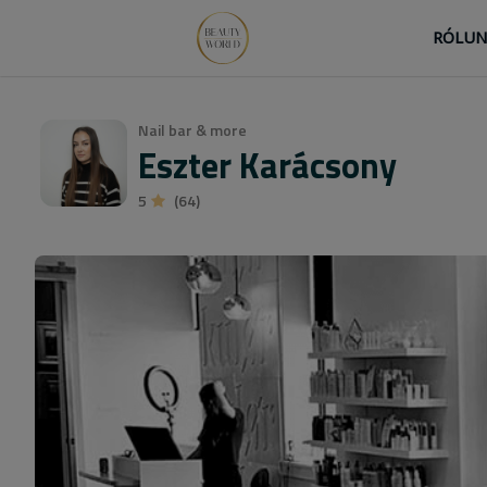
RÓLU
Nail bar & more
Eszter Karácsony
5
(64)