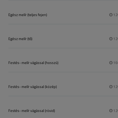
Egész melír (teljes fejen)
12
Egész melír (tő)
12
Festés- melír vágással (hosszú)
16
Festés- melír vágással (közép)
12
Festés- melír vágással (rövid)
12