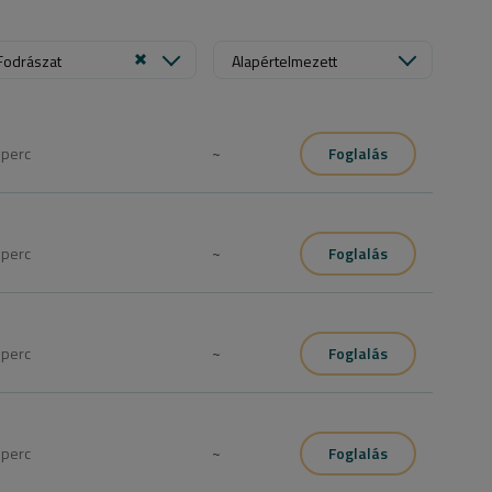
Fodrászat
Alapértelmezett
0
perc
~
Foglalás
0
perc
~
Foglalás
0
perc
~
Foglalás
0
perc
~
Foglalás