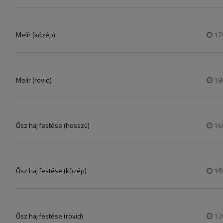
Melír (közép)
12
Melír (rövid)
18
Ősz haj festése (hosszú)
16
Ősz haj festése (közép)
16
Ősz haj festése (rövid)
12