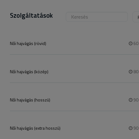
Szolgáltatások
Női hajvágás (rövid)
6
Női hajvágás (közép)
8
Női hajvágás (hosszú)
9
Női hajvágás (extra hosszú)
9