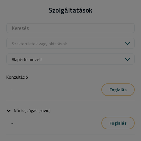
Szolgáltatások
Szakterületek vagy oktatások
Alapértelmezett
Konzultáció
~
Foglalás
Női hajvágás (rövid)
~
Foglalás
A hajvágást mosás és fejmasszázs (2 perc) után a vendég 