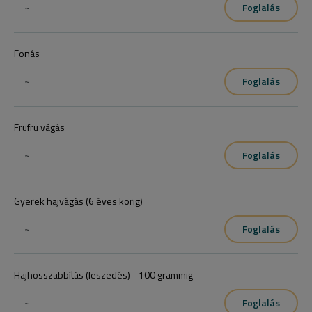
~
Foglalás
Hajvágógépes és ollós technikák kombinálása a hajon és a 
szakállon.

Fonás
Hajmosásért +400Ft-ot számítunk fel.

/Korpás, zsíros fejbőr vagy hajhullás esetén próbáld ki prémium 
~
Foglalás
fejbőr terápiánkat!/
Frufru vágás
~
Foglalás
Gyerek hajvágás (6 éves korig)
~
Foglalás
Hajhosszabbítás (leszedés) - 100 grammig
~
Foglalás