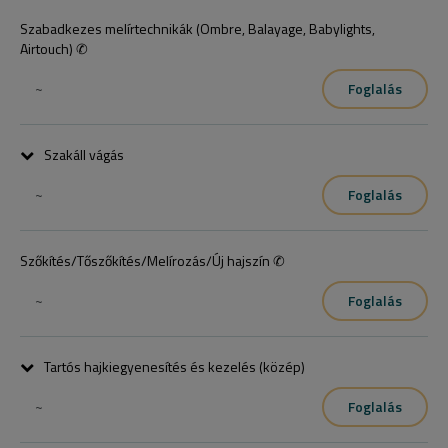
Szabadkezes melírtechnikák (Ombre, Balayage, Babylights,
Airtouch) ✆
~
Foglalás
Szakáll vágás
~
Foglalás
Csak szakáll igazítás- hajvágógépes és ollós technikák 
kombinálásával.
Szőkítés/Tőszőkítés/Melírozás/Új hajszín ✆
~
Foglalás
Tartós hajkiegyenesítés és kezelés (közép)
~
Foglalás
Telefonos konzultáció szükséges ( vegyszeres munkától minimum 