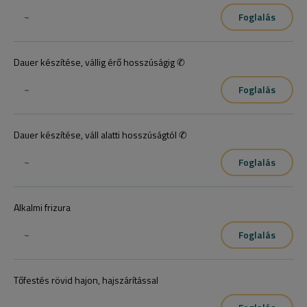
~
Foglalás
A hajvágást hajvágógépes és ollós technikák kombinálásával 
alakítjuk ki. 

Dauer készítése, vállig érő hosszúságig ✆
Hajmosásért +400Ft-ot számítunk fel.

/Korpás, zsíros fejbőr vagy hajhullás esetén próbáld ki prémium 
~
Foglalás
fejbőr terápiánkat!/
Dauer készítése, váll alatti hosszúságtól ✆
~
Foglalás
Alkalmi frizura
~
Foglalás
Tőfestés rövid hajon, hajszárítással