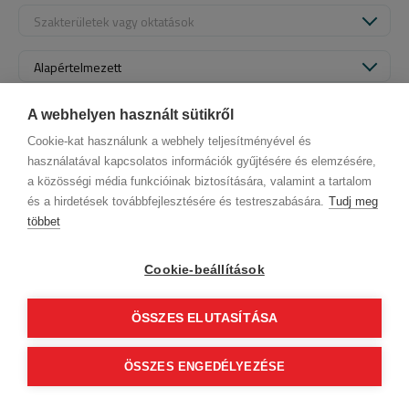
Szakterületek vagy oktatások
Alapértelmezett
A webhelyen használt sütikről
Cookie-kat használunk a webhely teljesítményével és
használatával kapcsolatos információk gyűjtésére és elemzésére,
a közösségi média funkcióinak biztosítására, valamint a tartalom
és a hirdetések továbbfejlesztésére és testreszabására.
Tudj meg
többet
ÁSZF (üzleti)
ÁSZF (szalonkereső - foglalás)
© 2012 Beauty World Net Kft. Minden jog fenntartva.
Cookie-beállítások
2.11.25
ÖSSZES ELUTASÍTÁSA
0
ÖSSZES ENGEDÉLYEZÉSE
Tovább