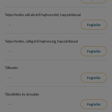
Teljes festés váll alá érő hajhossztól, hajszárítással
~
Foglalás
Teljes festés, vállig érő hajhosszig, hajszárítással
~
Foglalás
Tőfestés
~
Foglalás
Tőszőkítés és árnyalás
~
Foglalás