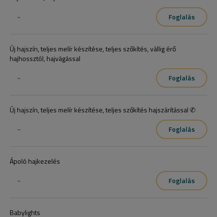
~
Foglalás
Új hajszín, teljes melír készítése, teljes szőkítés, vállig érő
hajhossztól, hajvágással
~
Foglalás
Új hajszín, teljes melír készítése, teljes szőkítés hajszárítással ✆
~
Foglalás
Ápoló hajkezelés
~
Foglalás
Babylights