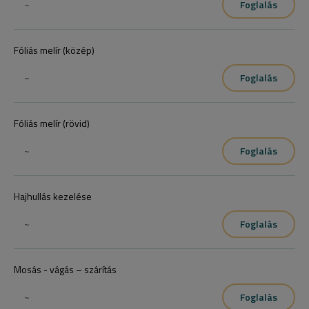
~
Foglalás
Fóliás melír (közép)
~
Foglalás
Fóliás melír (rövid)
~
Foglalás
Hajhullás kezelése
~
Foglalás
Mosás - vágás – szárítás
~
Foglalás