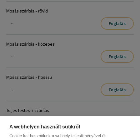
Mosás szárítás - rövid
~
Foglalás
Mosás szárítás - közepes
~
Foglalás
Mosás szárítás - hosszú
~
Foglalás
Teljes festés + szárítás
~
Foglalás
A webhelyen használt sütikről
Cookie-kat használunk a webhely teljesítményével és