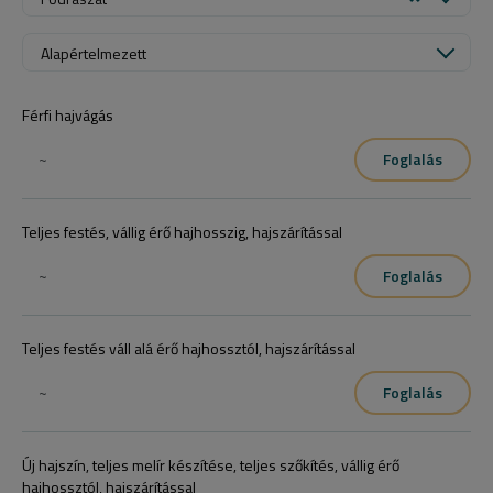
Alapértelmezett
Férfi hajvágás
~
Foglalás
Teljes festés, vállig érő hajhosszig, hajszárítással
~
Foglalás
Teljes festés váll alá érő hajhossztól, hajszárítással
~
Foglalás
Új hajszín, teljes melír készítése, teljes szőkítés, vállig érő
hajhossztól, hajszárítással