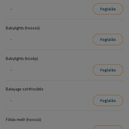
~
Foglalás
Babylights (hosszú)
~
Foglalás
Babylights (közép)
~
Foglalás
Balayage színfrissítés
~
Foglalás
Fóliás melír (hosszú)