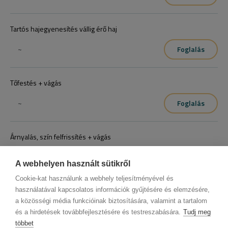
Tartós hajegyenesítés vállig érő haj
~
Foglalás
Tőfestés + vágás
~
Foglalás
Árnyalás, szín felfrissítés + vágás
~
Foglalás
A webhelyen használt sütikről
Cookie-kat használunk a webhely teljesítményével és
használatával kapcsolatos információk gyűjtésére és elemzésére,
a közösségi média funkcióinak biztosítására, valamint a tartalom
és a hirdetések továbbfejlesztésére és testreszabására.
Tudj meg
többet