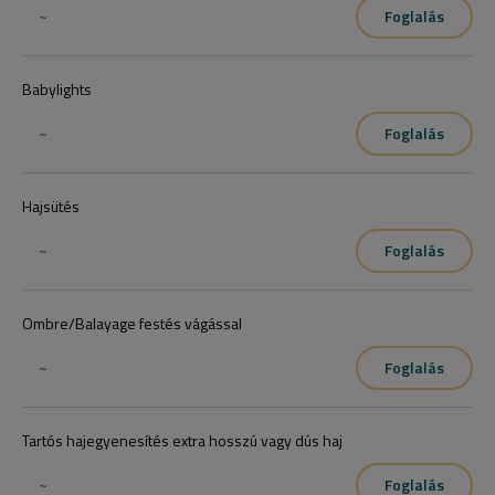
~
Foglalás
Babylights
~
Foglalás
Hajsütés
~
Foglalás
Ombre/Balayage festés vágással
~
Foglalás
Tartós hajegyenesítés extra hosszú vagy dús haj
~
Foglalás