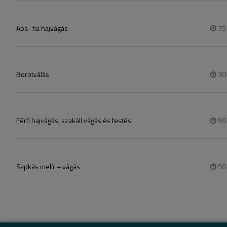
Apa- fia hajvágás
7
Borotválás
3
Férfi hajvágás, szakáll vágás és festés
9
Sapkás melír + vágás
9