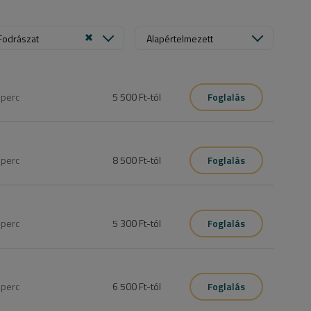
Fodrászat
Alapértelmezett
0
perc
5 500 Ft
-tól
Foglalás
0
perc
8 500 Ft
-tól
Foglalás
0
perc
5 300 Ft
-tól
Foglalás
0
perc
6 500 Ft
-tól
Foglalás