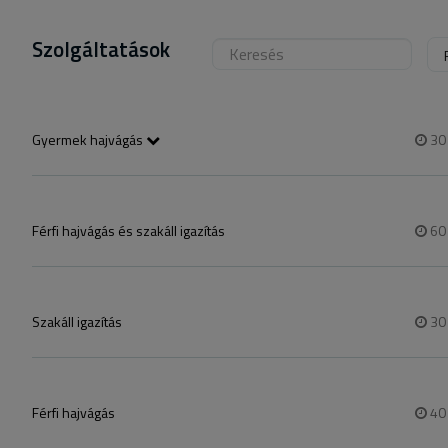
Szolgáltatások
Gyermek hajvágás
3
10 éves korig
Férfi hajvágás és szakáll igazítás
6
Szakáll igazítás
3
Férfi hajvágás
4