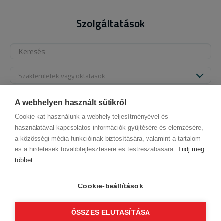
Szolgáltatások
Szakterületek vagy oktatások
Alapértelmezett
A webhelyen használt sütikről
Cookie-kat használunk a webhely teljesítményével és
használatával kapcsolatos információk gyűjtésére és elemzésére,
a közösségi média funkcióinak biztosítására, valamint a tartalom
és a hirdetések továbbfejlesztésére és testreszabására.
Tudj meg
többet
ÁSZF (üzleti)
ÁSZF (szalonkereső - foglalás)
© 2012 Beauty World Net Kft. Minden jog fenntartva.
Cookie-beállítások
2.11.25
ÖSSZES ELUTASÍTÁSA