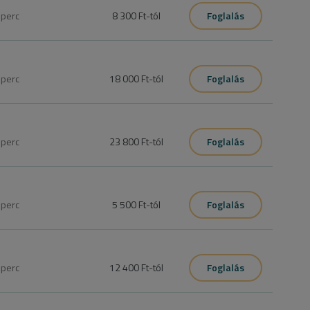
st kell foglalni
0
perc
8 300 Ft
-tól
Foglalás
ottan alakítom ki, hogy a 110%-ot hozhassak ki belőle .

0
perc
18 000 Ft
-tól
Foglalás
0
perc
23 800 Ft
-tól
Foglalás
0
perc
5 500 Ft
-tól
Foglalás
5
perc
12 400 Ft
-tól
Foglalás