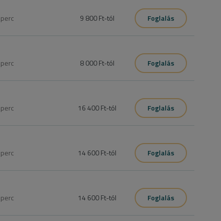
tást kell foglalni
0
perc
9 800 Ft
-tól
Foglalás
szolgáltatát kell befoglalni.
0
perc
8 000 Ft
-tól
Foglalás
0
perc
16 400 Ft
-tól
Foglalás


úra

el befújjúk a hajat szárítás előtt.

0
perc
14 600 Ft
-tól
Foglalás
0
perc
14 600 Ft
-tól
Foglalás
ottan alakítom ki, hogy a 110%-ot hozhassak ki belőle .
