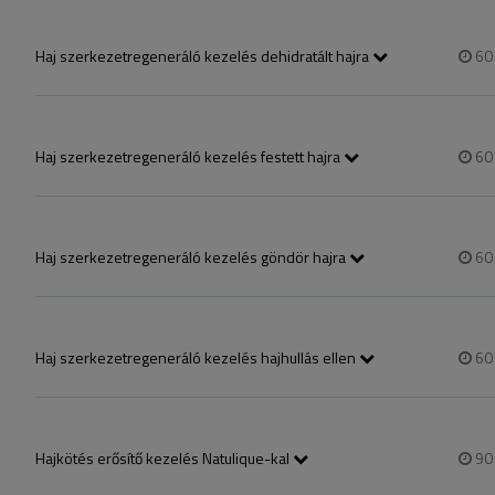
regeneráló kezelést.
Haj szerkezetregeneráló kezelés dehidratált hajra
6
A kezelés elején sav segítségével megnyitjuk a hajszerkezetet így a 
egészen a hajszálak belsejéig jutnak és belülről táplálják azokat.
Haj szerkezetregeneráló kezelés festett hajra
6
A kezelés elején sav segítségével megnyitjuk a hajszerkezetet így a
a hajszálak belsejéig jutnak és belülről táplálják azokat.
Haj szerkezetregeneráló kezelés göndör hajra
6
A kezelés elején sav segítségével megnyitjuk a hajszerkezetet így a
egészen a hajszálak belsejéig jutnak és belülről táplálják azokat.
Haj szerkezetregeneráló kezelés hajhullás ellen
6
A kezelés elején sav segítségével megnyitjuk a hajszerkezetet így h
hajszálak belsejéig jutnak és belülről táplálják azokat.
Hajkötés erősítő kezelés Natulique-kal
9
Ez a kezelés segít a hajkötések megerősítésében, úgy, hogy helyreállít