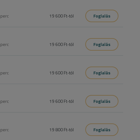
0
perc
19 600 Ft
-tól
Foglalás
dehidratált hajra alkalmazott hatóanyagok még mélyebbre, 
0
perc
19 600 Ft
-tól
Foglalás
 festett hajra alkalmazott hatóanyagok még mélyebbre, egészen 
0
perc
19 600 Ft
-tól
Foglalás
 göndör hajra alkalmazott hatóanyagok még mélyebbre, 
0
perc
19 600 Ft
-tól
Foglalás
ajhullás elleni hatóanyagok még mélyebbre, egészen a 
0
perc
19 800 Ft
-tól
Foglalás
ja a hajszálak szerkezetét. Töredezett, festett haj esetében is 