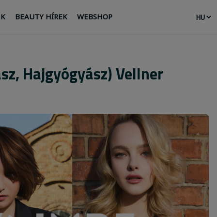
NK
BEAUTY HÍREK
WEBSHOP
rász, Hajgyógyász) Vellner