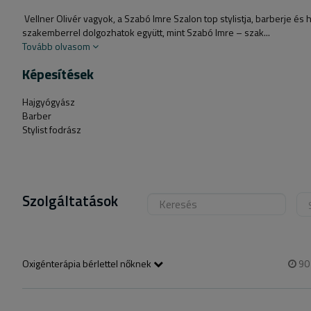
Vellner Olivér vagyok, a Szabó Imre Szalon top stylistja, barberje é
szakemberrel dolgozhatok együtt, mint Szabó Imre – szak...
Tovább olvasom
Képesítések
Hajgyógyász
Barber
Stylist fodrász
Szolgáltatások
Oxigénterápia bérlettel nőknek
9
Ha már jártál oxigénterápián és van bérleted vagy most

szeretnél venni, ezt a szolgáltatást foglald be, de ha még egyáltalán n