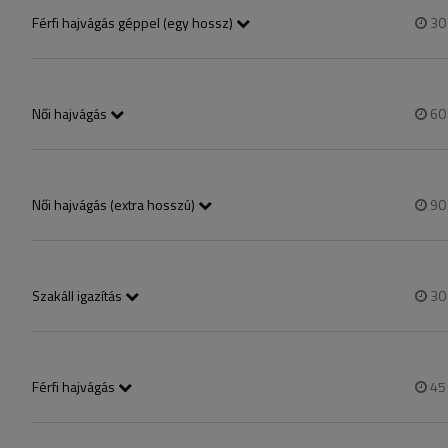
akkor az „oxigénterápia hajgyógyászati vizsgálattal nőknek” szolgáltatá
Férfi hajvágás géppel (egy hossz)
3
Vendégeim frizuráját mindig tökéletes precizitással és személyre szab
A szolgáltatás tartalmaz hajmosást és szárítást.
Női hajvágás
6
mosást és szárítást is tartalmaz

rövid-félhosszú-hosszú:16.400-17.600-18.900,-
Női hajvágás (extra hosszú)
9
mosást és szárítást is tartalmazza
Szakáll igazítás
3
Férfi hajvágás
4
mosást és szárítást is tartalmazza