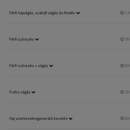
A szolgáltatás tartalmaz hajmosást és szárítást.
Férfi hajvágás, szakáll vágás és festés
12
Vendégeim frizuráját mindig tökéletes precizitással és személyre szab
A szolgáltatás tartalmaz hajmosást és szárítást.
Férfi színezés
3
Csak egyszínű színezés és szárítás, világosítás esetén kérj telefonos
Férfi színezés + vágás
6
színezés és vágás, csak egyszínű színezés, világosítás esetén kérj te
Frufru vágás
3
mosás-szárítást nem tartalmazza, amennyiben mosás-szárítást is szere
Haj szerkezetregeneráló kezelés
6
Ha nem tudod milyen kezelésre lenne szüksége a hajadnak, válaszd ez