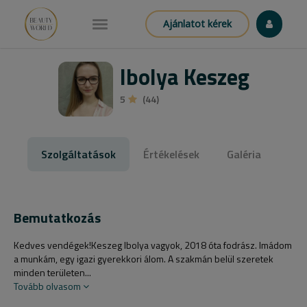
Ajánlatot kérek
Ibolya Keszeg
5
(44)
Szolgáltatások
Értékelések
Galéria
Bemutatkozás
Kedves vendégek!Keszeg Ibolya vagyok, 2018 óta fodrász. Imádom
a munkám, egy igazi gyerekkori álom. A szakmán belül szeretek
minden területen...
Tovább olvasom