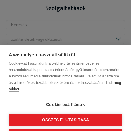
Szolgáltatások
Szakterületek vagy oktatások
Alapértelmezett
A webhelyen használt sütikről
Cookie-kat használunk a webhely teljesítményével és
használatával kapcsolatos információk gyűjtésére és elemzésére,
a közösségi média funkcióinak biztosítására, valamint a tartalom
és a hirdetések továbbfejlesztésére és testreszabására.
Tudj meg
többet
Cégadatok
BWNET adatkezelési tájékoztató
Magatartási kódex
Kapcsolat
Cookie-beállítások
Partnereink
ÁSZF (üzleti)
ÁSZF (szalonkereső - foglalás)
Kövess minket!
ÖSSZES ELUTASÍTÁSA