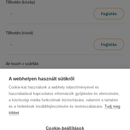
Tőfestés (közép)
~
Foglalás
Tőfestés (rövid)
~
Foglalás
Air touch + szárítás
~
Foglalás
A webhelyen használt sütikről
Cookie-kat használunk a webhely teljesítményével és
használatával kapcsolatos információk gyűjtésére és elemzésére,
a közösségi média funkcióinak biztosítására, valamint a tartalom
és a hirdetések továbbfejlesztésére és testreszabására.
Tudj meg
többet
ÁSZF (üzleti)
ÁSZF (szalonkereső - foglalás)
© 2012 Beauty World Net Kft. Minden jog fenntartva.
Cookie-beállítások