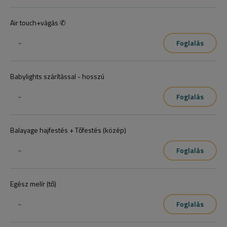
Air touch+vágás ✆
~
Foglalás
Babylights szárítással - hosszú
~
Foglalás
Balayage hajfestés + Tőfestés (közép)
~
Foglalás
Egész melír (tő)
~
Foglalás