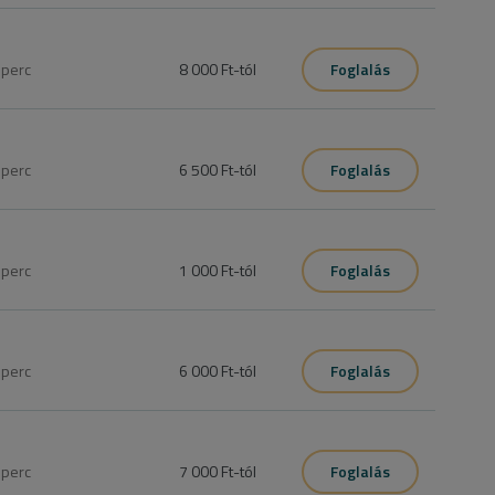
5
perc
8 000 Ft
-tól
Foglalás
pedikűrös géppel, köröm rövidítés, formázás, körömsánc 
0
perc
6 500 Ft
-tól
Foglalás
5
perc
1 000 Ft
-tól
Foglalás
orok... stb
0
perc
6 000 Ft
-tól
Foglalás
5
perc
7 000 Ft
-tól
Foglalás