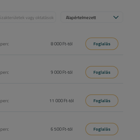
Szakterületek vagy oktatások
Alapértelmezett
5
perc
8 000 Ft
-tól
Foglalás
0
perc
9 000 Ft
-tól
Foglalás
0
perc
11 000 Ft
-tól
Foglalás
pedikűrös géppel finomítás,géllakk eltávolítása, körmök 
5
perc
6 500 Ft
-tól
Foglalás
vel és vizes pedikűrös géppel. 