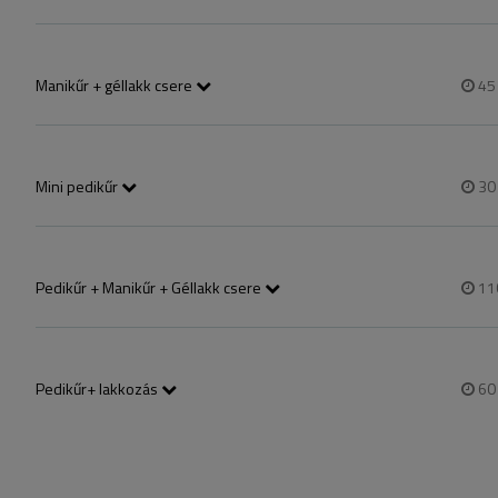
Manikűr + géllakk csere
4
Géllakk eltávolítása géppel vagy oldószerrel, köröm rövidítés, formázá
Mini pedikűr
3
lábköröm rövidítése, formázása, körömsánc tisztítása, bőrkeményedés
Talpkezelés nincs a szolgáltatásban!
Pedikűr + Manikűr + Géllakk csere
11
Egyben foglalható szolgáltatás. A géllakozás mindkét esetben egyszínű
manikűr gélcsere). Nem tér el a szolgáltatás a külön foglalható szolgált
egyenként időt tölteni ha mindkét szolgáltatást szeretnéd egymás utá
Pedikűr+ lakkozás
6
lábáztatás, kézi szikés bőrkeményedés eltávolítás+gépi bőrfinomítás,