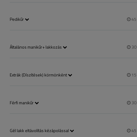
körömformázás, gépi vagy kézi manikűr, géllakkozás.
Pedikűr
4
Pedikűr áztatással, bőrkeményedések eltávolítása szikével és vizes 
tisztítás.
Általános manikűr+ lakkozás
3
Extrák (Díszítések) körmönként
1
Transzfer fólia, strasszkövek, minimális minta festés, matrica, csillámp
Férfi manikűr
3
Gél lakk eltávolítás kézápolással
4