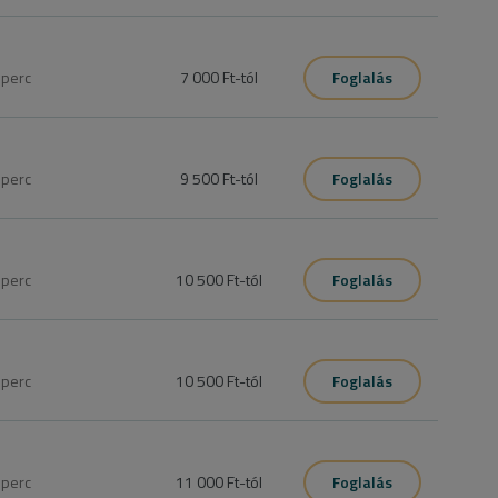
0
perc
7 000 Ft
-tól
Foglalás
0
perc
9 500 Ft
-tól
Foglalás
a, új géllakk felvitele
0
perc
10 500 Ft
-tól
Foglalás
el. "S" méretig.

5
perc
10 500 Ft
-tól
Foglalás
el
5
perc
11 000 Ft
-tól
Foglalás