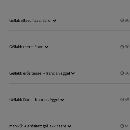
gél lakk eltávolítása géppel vagy leoldással manikűrözéssel.
Géllak eltávolítása lábról
3
géllakk eltávolítása géppel , köröm formázása, rövidítése
Géllakk csere lábon
3
Géllakk eltávolítása géppel vagy oldószerrel, köröm formázása, tisztítás
Géllakk erősítéssel - francia véggel
6
gél lakkozás megerősített saját körömhosszon  -Fiber glass- alaprétegg
Hosszabb "M" köröm esetén 500,Ft felárat számolunk!
Géllakk lábra - francia véggel
4
Natúr körömre! körömformázása, rövidítése, géllakkozás francia végg
manikűr + erősített gél lakk csere
4