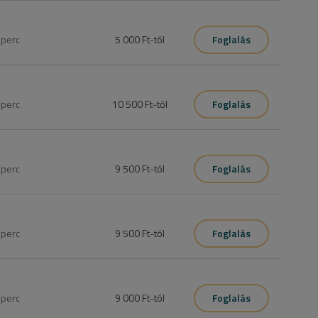
0
perc
5 000 Ft
-tól
Foglalás
0
perc
10 500 Ft
-tól
Foglalás
 körmök formázása tisztítása, géllakkozás.
5
perc
9 500 Ft
-tól
Foglalás
el. "S" méretig.

0
perc
9 500 Ft
-tól
Foglalás
usodott körmök ápolása , benőtt köröm kiemelés, tyúkszem 
5
perc
9 000 Ft
-tól
Foglalás