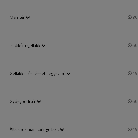
Körömápolás nélkül!
Manikűr
3
Pedikűr+ géllakk
6
lábáztatás, kézi szikés bőrkeményedés eltávolítás+gépi bőrfinomítás,
Géllakk erősítéssel - egyszínű
4
gél lakkozás megerősített saját körömhosszon  -Fiber glass- alaprétegg
Hosszabb "M" köröm esetén 500,Ft felárat számolunk!
Gyógypedikűr
6
megvastagodott, berepedezett  bőrkeményedés eltávolítása , elszar
eltávolítás.
Általános manikűr+ géllakk
4