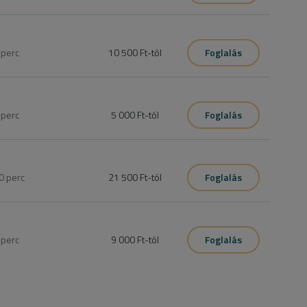
5
perc
10 500 Ft
-tól
Foglalás
s, új géllakk
0
perc
5 000 Ft
-tól
Foglalás
ek eltávolítása körmök körül.

0
perc
21 500 Ft
-tól
Foglalás
 géllakkozásra értendő! (Árban foglaltak: pedikűr gélcsere és 
atásoktól, csak leegyszerűsíti a foglalást, hogy ne kelljen 
ni időpontban igénybe venni.  
0
perc
9 000 Ft
-tól
Foglalás
 körmök formázása tisztítása, lakkozás.