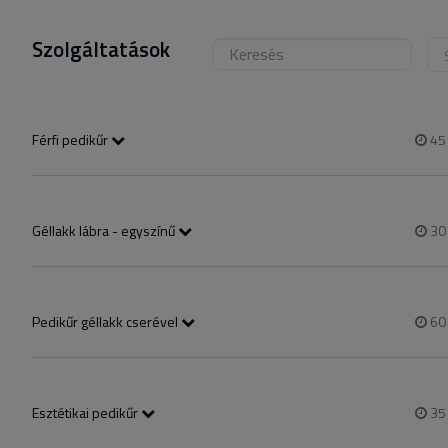
Szolgáltatások
Férfi pedikűr
4
bőrkeményedés eltávolítása, köröm ápolása
Géllakk lábra - egyszínű
3
Natúr körömre! körömformázása, rövidítése, géllakkozás
Pedikűr géllakk cserével
6
Lábpuhítósós vizes áztatás, szikés bőrkeményedés eltávolítás, vizes 
rövidítése, formázása, tisztítása, új géllakkozás
Esztétikai pedikűr
3
Talpon kialakult bőrkeményedés, berepedezett sarok kezelése, sziké