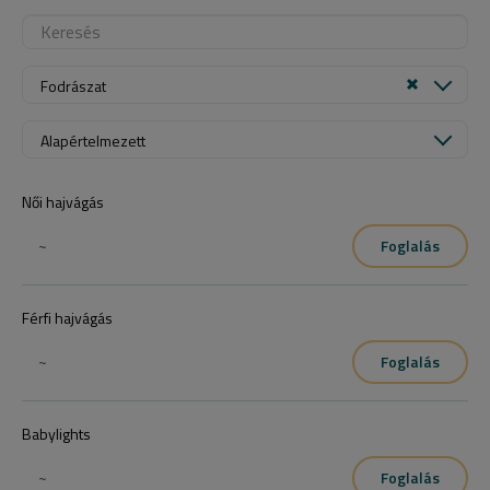
Fodrászat
Alapértelmezett
Női hajvágás
~
Foglalás
Férfi hajvágás
~
Foglalás
Babylights
~
Foglalás