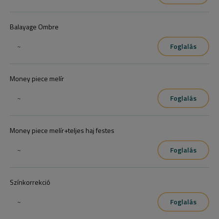
Balayage Ombre
~
Foglalás
Money piece melír
~
Foglalás
Money piece melír+teljes haj festes
~
Foglalás
Színkorrekció
~
Foglalás