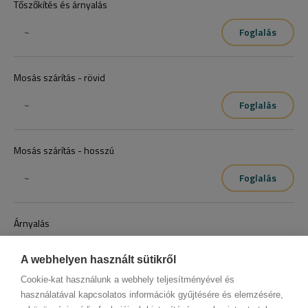
Tőszőkítés és árnyalás
~
Foglalás
Mosás szárítás - rövid
~
Foglalás
Mosás szárítás - hosszú
~
Foglalás
Árnyalás
~
Foglalás
A webhelyen használt sütikről
Cookie-kat használunk a webhely teljesítményével és
használatával kapcsolatos információk gyűjtésére és elemzésére,