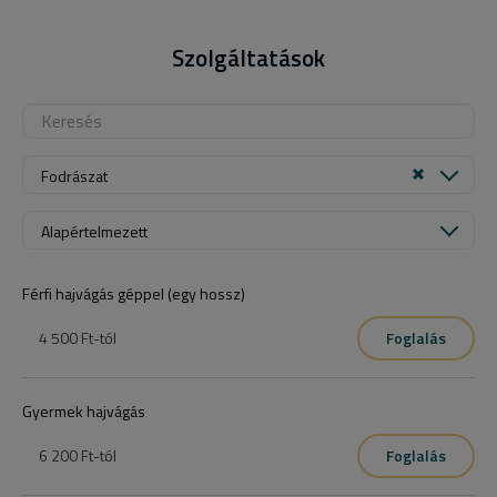
Szolgáltatások
Fodrászat
Alapértelmezett
Férfi hajvágás géppel (egy hossz)
4 500 Ft
-tól
Foglalás
Gyermek hajvágás
6 200 Ft
-tól
Foglalás