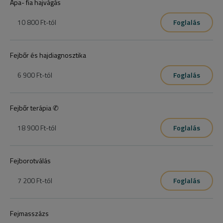
Apa- fia hajvágás
10 800 Ft
-tól
Foglalás
Fejbőr és hajdiagnosztika
6 900 Ft
-tól
Foglalás
Fejbőr terápia ✆
18 900 Ft
-tól
Foglalás
Fejborotválás
7 200 Ft
-tól
Foglalás
Fejmasszázs