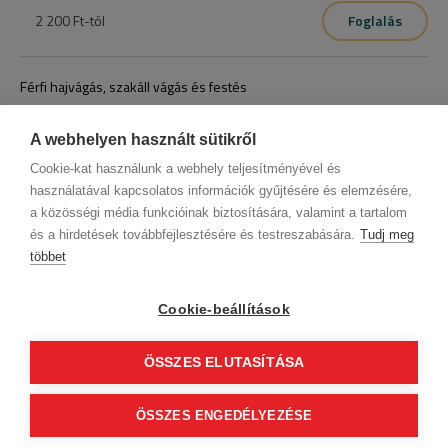
2 200 Ft
-tól
Foglalás
Férfi hajvágás, szakáll vágás és festés
14 600 Ft
-tól
Foglalás
A webhelyen használt sütikről
Cookie-kat használunk a webhely teljesítményével és
használatával kapcsolatos információk gyűjtésére és elemzésére,
a közösségi média funkcióinak biztosítására, valamint a tartalom
és a hirdetések továbbfejlesztésére és testreszabására.
Tudj meg
többet
Cégadatok
BWNET adatkezelési tájékoztató
Magatartási kódex
Kapcsolat
Cookie-beállítások
Partnereink
ÁSZF (üzleti)
ÁSZF (szalonkereső - foglalás)
Kövess minket!
ÖSSZES ELUTASÍTÁSA
0
ÖSSZES ENGEDÉLYEZÉSE
Tovább
© 2012 Beauty World Net Kft. Minden jog fenntartva.
2.11.25