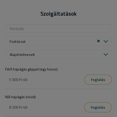
Szolgáltatások
Fodrászat
Alapértelmezett
Férfi hajvágás géppel (egy hossz)
5 000 Ft
-tól
Foglalás
Női hajvágás (rövid)
8 300 Ft
-tól
Foglalás