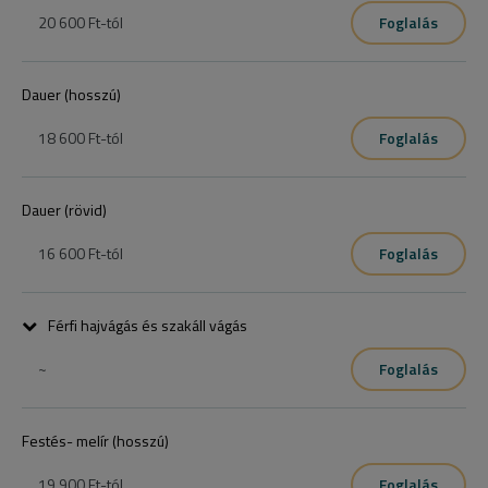
20 600 Ft
-tól
Foglalás
Dauer (hosszú)
18 600 Ft
-tól
Foglalás
Dauer (rövid)
16 600 Ft
-tól
Foglalás
Férfi hajvágás és szakáll vágás
~
Foglalás
Festés- melír (hosszú)
19 900 Ft
-tól
Foglalás