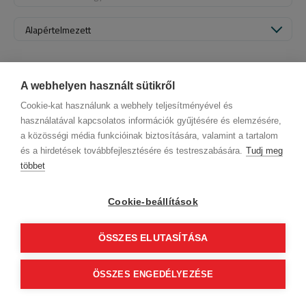
Alapértelmezett
A webhelyen használt sütikről
Cookie-kat használunk a webhely teljesítményével és
használatával kapcsolatos információk gyűjtésére és elemzésére,
a közösségi média funkcióinak biztosítására, valamint a tartalom
és a hirdetések továbbfejlesztésére és testreszabására.
Tudj meg
többet
ÁSZF (üzleti)
ÁSZF (szalonkereső - foglalás)
© 2012 Beauty World Net Kft. Minden jog fenntartva.
Cookie-beállítások
2.11.25
ÖSSZES ELUTASÍTÁSA
0
ÖSSZES ENGEDÉLYEZÉSE
Tovább