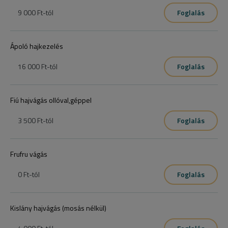
9 000 Ft
-tól
Foglalás
Ápoló hajkezelés
16 000 Ft
-tól
Foglalás
Fiú hajvágás ollóval,géppel
3 500 Ft
-tól
Foglalás
Frufru vágás
0 Ft
-tól
Foglalás
Kislány hajvágás (mosás nélkül)