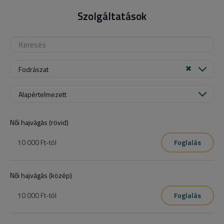
Szolgáltatások
Fodrászat
Alapértelmezett
Női hajvágás (rövid)
10 000 Ft
-tól
Foglalás
Női hajvágás (közép)
10 000 Ft
-tól
Foglalás