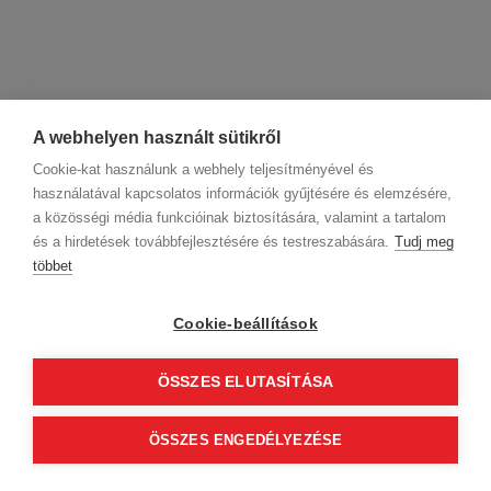
A webhelyen használt sütikről
Cookie-kat használunk a webhely teljesítményével és
használatával kapcsolatos információk gyűjtésére és elemzésére,
a közösségi média funkcióinak biztosítására, valamint a tartalom
és a hirdetések továbbfejlesztésére és testreszabására.
Tudj meg
többet
Cégadatok
BWNET adatkezelési tájékoztató
Magatartási kódex
Kapcsolat
Cookie-beállítások
Partnereink
ÁSZF (üzleti)
ÁSZF (szalonkereső - foglalás)
Kövess minket!
ÖSSZES ELUTASÍTÁSA
ÖSSZES ENGEDÉLYEZÉSE
© 2012 Beauty World Net Kft. Minden jog fenntartva.
2.11.25