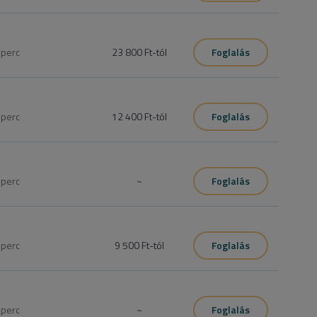
0
perc
23 800 Ft
-tól
Foglalás
0
perc
12 400 Ft
-tól
Foglalás
0
perc
~
Foglalás
i, ezt a szolgáltatást foglald be, de ha még egyáltalán nem 
 férfiaknak” szolgáltatást kell foglalni.
0
perc
9 500 Ft
-tól
Foglalás
id állapotát.
0
perc
~
Foglalás