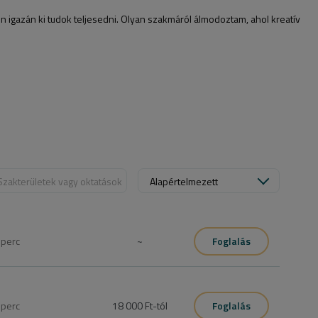
en igazán ki tudok teljesedni. Olyan szakmáról álmodoztam, ahol kreatív
Szakterületek vagy oktatások
Alapértelmezett
0
perc
~
Foglalás
i, ezt a szolgáltatást foglald be, de ha még egyáltalán nem 
l nőknek” szolgáltatást kell foglalni.
0
perc
18 000 Ft
-tól
Foglalás