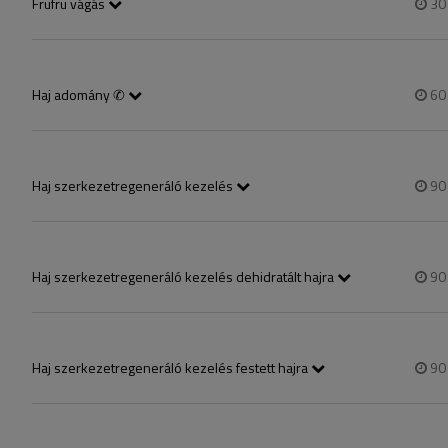
Frufru vágás
3
mosás-szárítást nem tartalmazza, amennyiben mosás-szárítást is szere
Haj adomány ✆
6
Legalább 40 cm hajhossz szükséges az adományozáshoz, amit copfba 
Haj szerkezetregeneráló kezelés
9
Ha nem tudod milyen kezelésre lenne szüksége a hajadnak,Ha nem tu
ezt, és mi segítünk a választásban.k a választásban.
Haj szerkezetregeneráló kezelés dehidratált hajra
9
A kezelés elején sav segítségével megnyitjuk a hajszerkezetet így a 
egészen a hajszálak belsejéig jutnak és belülről táplálják azokat.
Haj szerkezetregeneráló kezelés festett hajra
9
A kezelés elején sav segítségével megnyitjuk a hajszerkezetet így a
a hajszálak belsejéig jutnak és belülről táplálják azokat.