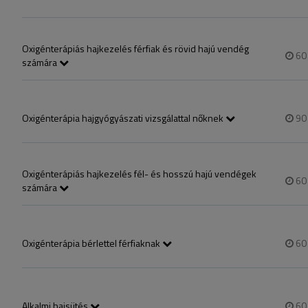
A hajgyógyászati oxigénterápiás kezelés segítséget nyújt abban, hog
erősödésében, ezáltal könnyebben elindul a haj növekedése. A kezelés
hajszálakba.
Oxigénterápiás hajkezelés férfiak és rövid hajú vendég
6
számára
Ha nem jártál még nálunk oxigénterápián az „oxigénterápia hajgyógyásza
hajgyógyászati oxigénterápiás kezelés segítséget nyújt abban, hogy
ezáltal könnyebben elindul a haj növekedése. A kezelés során több min
Oxigénterápia hajgyógyászati vizsgálattal nőknek
9
Ha első alkalommal jársz nálunk oxigénterápián akkor ezt a szolgálta
javasolt (zsíros száraz, korpás, irritált), illetve hajnövekedés serkent
megoldás.
Oxigénterápiás hajkezelés fél- és hosszú hajú vendégek
6
számára
Ha nem jártál még nálunk oxigénterápián az „oxigénterápia hajgyógyász
hajgyógyászati oxigénterápiás kezelés segítséget nyújt abban, hogy
ezáltal könnyebben elindul a haj növekedése. A kezelés során több min
Oxigénterápia bérlettel férfiaknak
6
Ha már jártál oxigénterápián és van bérleted vagy most szeretnél venn
voltál oxigénterápián akkor az „oxigénterápia hajgyógyászati vizsgálattal
Alkalmi hajsütés
6