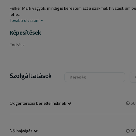
Felker Márk vagyok, mindig is kerestem azt a szakmát, hivatást, amib
lehe...
Tovább olvasom
Képesítések
Fodrász
Szolgáltatások
Oxigénterápia bérlettel nőknek
6
Ha már jártál oxigénterápián és van bérleted vagy most szeretnél venn
voltál oxigénterápián akkor az „oxigénterápia hajgyógyászati vizsgálatta
Női hajvágás
6