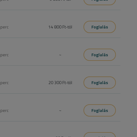
szolgáltatát kell befoglalni.
0
perc
14 800 Ft
-tól
Foglalás


úra

tel befújjuk a hajat szárítás előtt.
0
perc
~
Foglalás
0
perc
20 300 Ft
-tól
Foglalás
0
perc
~
Foglalás
kell jönni egy konzultációra ami magába foglalja az allergia 