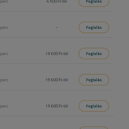
0
perc
4 500 Ft
-tól
Foglalás
tnél a frufru vágás mellé elég egy szárítást foglalnod
0
perc
~
Foglalás
kötve le is lehet vágni
0
perc
19 600 Ft
-tól
Foglalás
dod milyen kezelésre lenne szüksége a hajadnak, válaszd 
0
perc
19 600 Ft
-tól
Foglalás
dehidratált hajra alkalmazott hatóanyagok még mélyebbre, 
0
perc
19 600 Ft
-tól
Foglalás
 festett hajra alkalmazott hatóanyagok még mélyebbre, egészen 