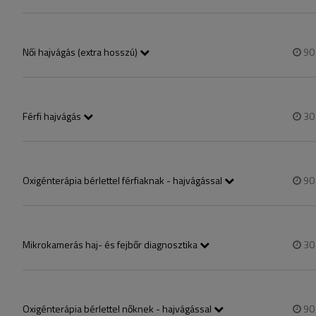
Mosást és szárítást is tartalmazza, rövid-félhosszú-hosszú.
Női hajvágás (extra hosszú)
9
Mosást és szárítást is tartalmazza.
Férfi hajvágás
3
Mosást és szárítást is tartalmazza.
Oxigénterápia bérlettel férfiaknak - hajvágással
9
Ha már jártál oxigénterápián és van bérleted vagy most szeretnél venn
voltál oxigénterápián akkor az „oxigénterápia hajgyógyászati vizsgálattal
Mikrokamerás haj- és fejbőr diagnosztika
3
Hajgyógyászati vizsgálat, mely során felmérjük a fejbőröd és a hajszála
Oxigénterápia bérlettel nőknek - hajvágással
9