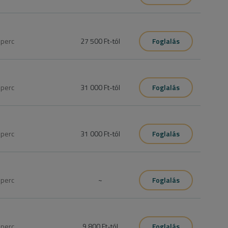
y a fejbőr egészséges legyen, segít a hajhagymák 
 során több mint 70 féle vitamint juttatunk a fejbőrbe és a 
0
perc
27 500 Ft
-tól
Foglalás
ti vizsgálattal férfiaknak” szolgáltatást válaszd. A 
 a fejbőr egészséges legyen, segít a hajhagymák erősödésében, 
t 70 féle vitamint juttatunk a fejbőrbe és a hajszálakba.
0
perc
31 000 Ft
-tól
Foglalás
tást válaszd. Az oxigénterápia különböző fejbőrproblémákra 
ésére , töredezett-élettelen haj újjáélesztésére tökéletes 
0
perc
31 000 Ft
-tól
Foglalás
ati vizsgálattal nőknek” szolgáltatást válaszd. A 
 a fejbőr egészséges legyen, segít a hajhagymák erősödésében, 
t 70 féle vitamint juttatunk a fejbőrbe és a hajszálakba.
0
perc
~
Foglalás
i, ezt a szolgáltatást foglald be, de ha még egyáltalán nem 
 férfiaknak” szolgáltatást kell foglalni.
0
perc
9 800 Ft
-tól
Foglalás