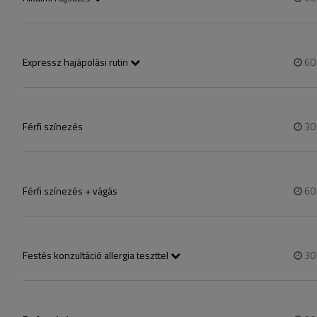
Elegáns hullámok, laza felützés. Konty esetén a "konty készítése" nevű 
Expressz hajápolási rutin
6
A kezelés során a fejbőrödnek és hajtípusodnak megfelelő samponnal
mossuk meg a hajad, majd hajvégápoló pakolást teszünk rá, amit gőzb
segítségével hagyjuk minél tovább beszívódni, majd a egy vitaminpermet
Férfi színezés
3
Férfi színezés + vágás
6
Festés konzultáció allergia teszttel
3
Szalonjainkban minden festés szolgáltatás előtt legalább egy héttel el 
tesztet, a szolgáltatás ingyenes