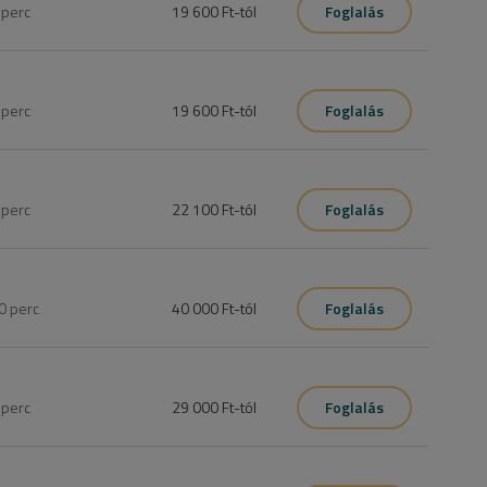
0
perc
19 600 Ft
-tól
Foglalás
 göndör hajra alkalmazott hatóanyagok még mélyebbre, 
0
perc
19 600 Ft
-tól
Foglalás
 hajhullás elleni hatóanyagok még mélyebbre, egészen a 
0
perc
22 100 Ft
-tól
Foglalás
ja a hajszálak szerkezetét. Töredezett, festett haj esetében is 
0
perc
40 000 Ft
-tól
Foglalás
issal. A kezelés japán pontnyomásos és kínai masszázzsal 
piás kezelést fejbőrre és a teljes hajhosszra.
0
perc
29 000 Ft
-tól
Foglalás
issal. A kezelés japán pontnyomásos és kínai masszázzsal 
ápiás kezelést fejbőrre.