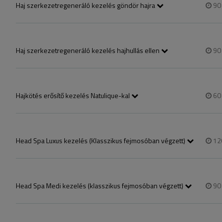
Haj szerkezetregeneráló kezelés göndör hajra
9
A kezelés elején sav segítségével megnyitjuk a hajszerkezetet így a
egészen a hajszálak belsejéig jutnak és belülről táplálják azokat.
Haj szerkezetregeneráló kezelés hajhullás ellen
9
A kezelés elején sav segítségével megnyitjuk a hajszerkezetet így a
hajszálak belsejéig jutnak és belülről táplálják azokat.
Hajkötés erősítő kezelés Natulique-kal
6
Ez a kezelés segít a hajkötések megerősítésében, úgy, hogy helyreállít
ajánljuk!
Head Spa Luxus kezelés (Klasszikus fejmosóban végzett)
12
A kezelést hajgyógyász végzi, első alkalommal mikrokamerás diagnóz
kombinálja a hidratáló hajszerkezet-regeneráló pakolást  + oxigénterá
Head Spa Medi kezelés (klasszikus fejmosóban végzett)
9
A kezelést hajgyógyász végzi, első alkalommal mikrokamerás diagnóz
kombinálja a hidratáló hajszerkezet-regeneráló pakolást  + oxigénter