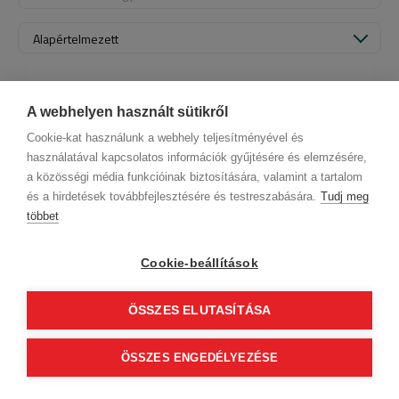
Alapértelmezett
A webhelyen használt sütikről
Cookie-kat használunk a webhely teljesítményével és
használatával kapcsolatos információk gyűjtésére és elemzésére,
a közösségi média funkcióinak biztosítására, valamint a tartalom
és a hirdetések továbbfejlesztésére és testreszabására.
Tudj meg
többet
Cégadatok
BWNET adatkezelési tájékoztató
Magatartási kódex
Kapcsolat
Cookie-beállítások
Partnereink
ÁSZF (üzleti)
ÁSZF (szalonkereső - foglalás)
Kövess minket!
ÖSSZES ELUTASÍTÁSA
0
ÖSSZES ENGEDÉLYEZÉSE
Tovább
© 2012 Beauty World Net Kft. Minden jog fenntartva.
2.11.25