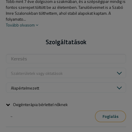
Több mint 7 éve dolgozom a szakmában, és a szépségipar mindig is
fontos szerepet töltött be az életemben. Tanulóéveimet is a Szabó
Imre Szalonokban tölthettem, ahol stabil alapokat kaptam. A
folyamato...
Tovább olvasom
Szolgáltatások
Szakterületek vagy oktatások
Alapértelmezett
Oxigénterápia bérlettel nőknek
~
Foglalás
Ha már jártál oxigénterápián és van bérleted vagy most szeretnél 