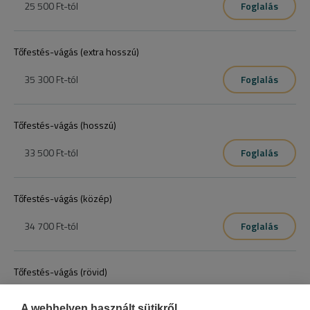
25 500 Ft
-tól
Foglalás
Tőfestés-vágás (extra hosszú)
35 300 Ft
-tól
Foglalás
Tőfestés-vágás (hosszú)
33 500 Ft
-tól
Foglalás
Tőfestés-vágás (közép)
34 700 Ft
-tól
Foglalás
Tőfestés-vágás (rövid)
32 500 Ft
-tól
Foglalás
A webhelyen használt sütikről