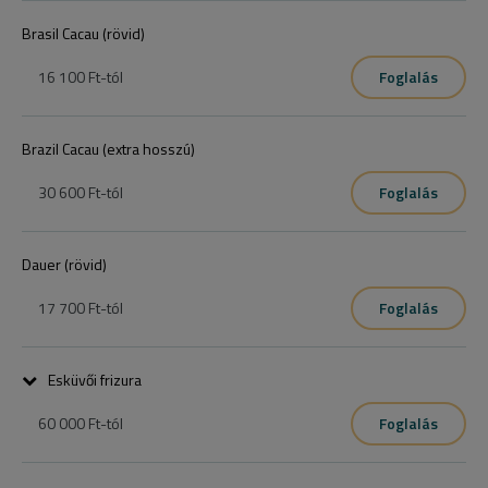
Brasil Cacau (rövid)
16 100 Ft
-tól
Foglalás
Brazil Cacau (extra hosszú)
30 600 Ft
-tól
Foglalás
Dauer (rövid)
17 700 Ft
-tól
Foglalás
Esküvői frizura
60 000 Ft
-tól
Foglalás
+próba