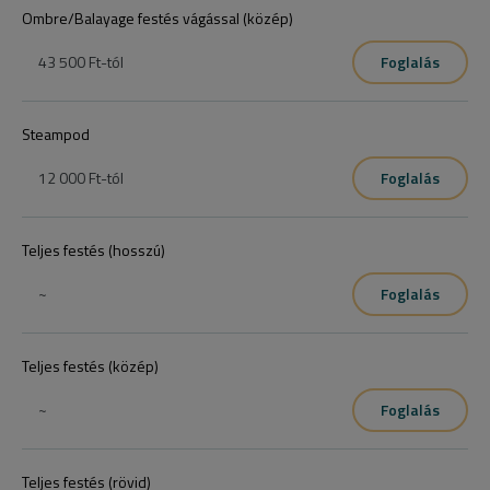
Ombre/Balayage festés vágással (közép)
43 500 Ft
-tól
Foglalás
Steampod
12 000 Ft
-tól
Foglalás
Teljes festés (hosszú)
~
Foglalás
Teljes festés (közép)
~
Foglalás
Teljes festés (rövid)