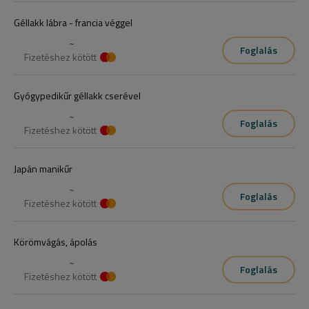
Géllakk lábra - francia véggel
~
Foglalás
Fizetéshez kötött
Gyógypedikűr géllakk cserével
~
Foglalás
Fizetéshez kötött
Japán manikűr
~
Foglalás
Fizetéshez kötött
Körömvágás, ápolás
~
Foglalás
Fizetéshez kötött