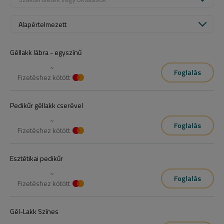
Alapértelmezett
Géllakk lábra - egyszínű
~
Foglalás
Fizetéshez kötött
Pedikűr géllakk cserével
~
Foglalás
Fizetéshez kötött
Esztétikai pedikűr
~
Foglalás
Fizetéshez kötött
Gél-Lakk Színes