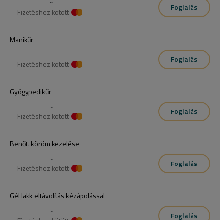
~
Foglalás
Fizetéshez kötött
Manikűr
~
Foglalás
Fizetéshez kötött
Gyógypedikűr
~
Foglalás
Fizetéshez kötött
Benőtt köröm kezelése
~
Foglalás
Fizetéshez kötött
Gél lakk eltávolítás kézápolással
~
Foglalás