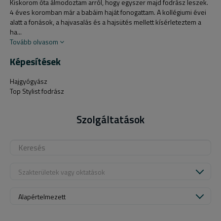
Kiskorom óta álmodoztam arról, hogy egyszer majd fodrász leszek.
4 éves koromban már a babáim haját fonogattam. A kollégiumi évei
alatt a fonások, a hajvasalás és a hajsütés mellett kísérleteztem a
ha...
Tovább olvasom
Képesítések
Hajgyógyász
Top Stylist fodrász
Szolgáltatások
Szakterületek vagy oktatások
Alapértelmezett