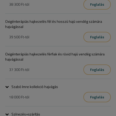
38 300 Ft
-tól
Foglalás
Ha még nem voltál nálunk kezelésen, akkor első alkalommal 
kezelés előtt megvizsgáljuk a fejbőröd és hajszálaid állapotát
Oxigénterápiás hajkezelés fél és hosszú hajú vendég számára
hajvágással
39 500 Ft
-tól
Foglalás
Oxigénterápiás hajkezelés férfiak és rövid hajú vendég számára
hajvágással
37 300 Ft
-tól
Foglalás
Szabó Imre kollekció hajvágás
18 000 Ft
-tól
Foglalás
Az őszi-téli kollekcióból választható frizura, mosást és szárítást is 
tartalmazza.

Színezés+szárítás