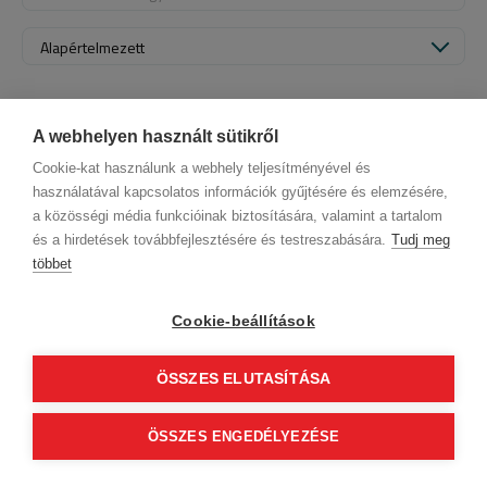
Alapértelmezett
A webhelyen használt sütikről
Cookie-kat használunk a webhely teljesítményével és
használatával kapcsolatos információk gyűjtésére és elemzésére,
a közösségi média funkcióinak biztosítására, valamint a tartalom
és a hirdetések továbbfejlesztésére és testreszabására.
Tudj meg
többet
Cégadatok
BWNET adatkezelési tájékoztató
Magatartási kódex
Kapcsolat
Cookie-beállítások
Partnereink
ÁSZF (üzleti)
ÁSZF (szalonkereső - foglalás)
Kövess minket!
ÖSSZES ELUTASÍTÁSA
0
ÖSSZES ENGEDÉLYEZÉSE
Tovább
© 2012 Beauty World Net Kft. Minden jog fenntartva.
2.11.25