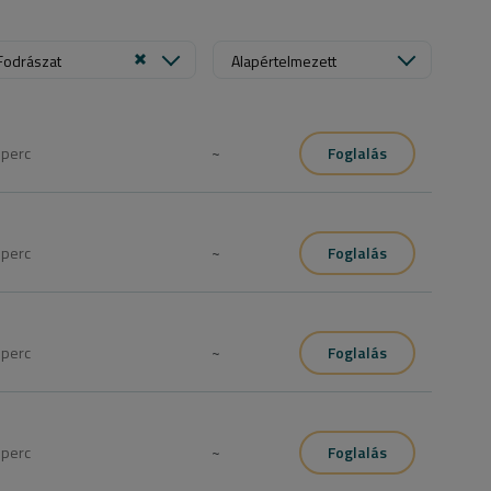
Fodrászat
Alapértelmezett
0
perc
~
Foglalás
0
perc
~
Foglalás
0
perc
~
Foglalás
0
perc
~
Foglalás