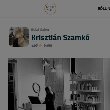
RÓLU
Éclat Salon
Krisztián Szamkó
4.95
(468)