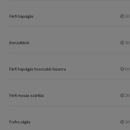
Férfi hajvágás
3
Konzultáció
3
Férfi hajvágás hosszabb fazonra
6
Férfi mosás szárítás​
2
Frufru vágás
3