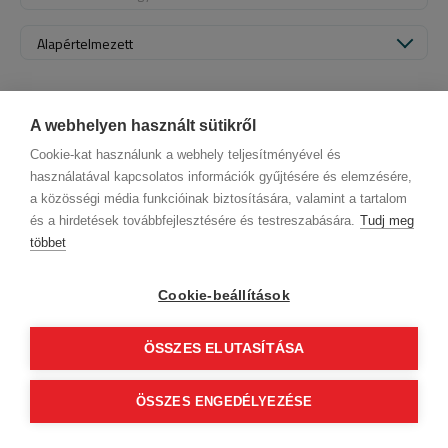
Alapértelmezett
A webhelyen használt sütikről
Cookie-kat használunk a webhely teljesítményével és
használatával kapcsolatos információk gyűjtésére és elemzésére,
a közösségi média funkcióinak biztosítására, valamint a tartalom
és a hirdetések továbbfejlesztésére és testreszabására.
Tudj meg
többet
Cégadatok
BWNET adatkezelési tájékoztató
Magatartási kódex
Kapcsolat
Cookie-beállítások
Partnereink
ÁSZF (üzleti)
ÁSZF (szalonkereső - foglalás)
Kövess minket!
ÖSSZES ELUTASÍTÁSA
0
ÖSSZES ENGEDÉLYEZÉSE
Tovább
© 2012 Beauty World Net Kft. Minden jog fenntartva.
2.11.25