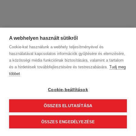
A webhelyen használt sütikről
Cookie-kat használunk a webhely teljesítményével és
használatával kapcsolatos információk gyűjtésére és elemzésére,
a közösségi média funkcióinak biztosítására, valamint a tartalom
és a hirdetések továbbfejlesztésére és testreszabására.
Tudj meg
többet
Cégadatok
BWNET adatkezelési tájékoztató
Magatartási kódex
Kapcsolat
Cookie-beállítások
Partnereink
ÁSZF (üzleti)
ÁSZF (szalonkereső - foglalás)
Kövess minket!
ÖSSZES ELUTASÍTÁSA
ÖSSZES ENGEDÉLYEZÉSE
© 2012 Beauty World Net Kft. Minden jog fenntartva.
2.11.25