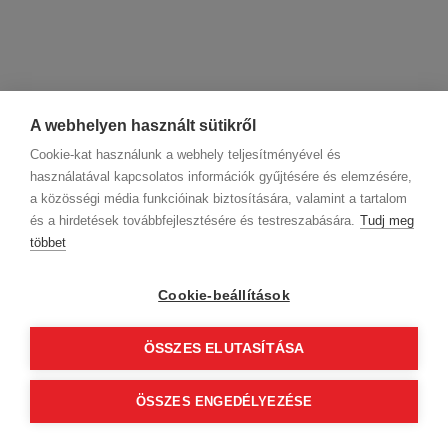
A webhelyen használt sütikről
Cookie-kat használunk a webhely teljesítményével és
használatával kapcsolatos információk gyűjtésére és elemzésére,
a közösségi média funkcióinak biztosítására, valamint a tartalom
és a hirdetések továbbfejlesztésére és testreszabására.
Tudj meg
többet
Cégadatok
BWNET adatkezelési tájékoztató
Magatartási kódex
Kapcsolat
Cookie-beállítások
Partnereink
ÁSZF (üzleti)
ÁSZF (szalonkereső - foglalás)
Kövess minket!
ÖSSZES ELUTASÍTÁSA
ÖSSZES ENGEDÉLYEZÉSE
© 2012 Beauty World Net Kft. Minden jog fenntartva.
2.11.25